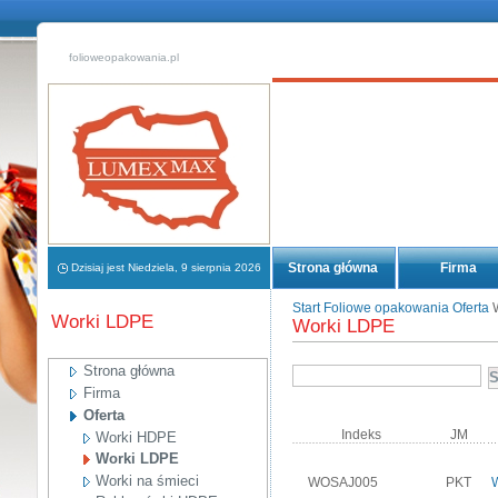
folioweopakowania.pl
Strona główna
Firma
Dzisiaj jest Niedziela, 9 sierpnia 2026
Start
Foliowe opakowania
Oferta
Worki LDPE
Worki LDPE
Strona główna
Firma
Oferta
Indeks
JM
Worki HDPE
Worki LDPE
Worki na śmieci
WOSAJ005
PKT