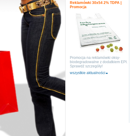
Reklamówki 30x54 2% TDPA |
Promocja
Promocja na reklamówki oksy-
biodegradowalne z dodatkiem EPI.
Sprawdź szczegóły!
wszystkie aktualności