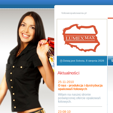
folioweopakowania.pl
S
Dzisiaj jest Sobota, 8 sierpnia 2026
Aktualności
25-11-2010
O nas - produkcja i dystrybucja
opakowań foliowych
Witam na naszej stronie
poświęconej ofercie opakowań
foliowych.
23-08-10