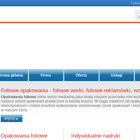
Foliowe 
Foliowe 
trona główna
Firma
Oferta
Usługi
Foliowe opakowania - foliowe worki, foliowe reklamówki, wor
Opakowania foliowe
mimo burzy medialnej jaka miała miejsce przeciwko nim wc
miejsce wśród opakowań praktycznie w każdej branży. W ciągu ostatnich lat opak
właściwościom i niskim kosztom wytwarzania zdominowały rynek opakowań i możn
w naszym życiu.
więcej
Trudno obecnie wymyślić lepszy sposób pakowania produktów w branży spożywczej
LD, PE, PVC, HDPE, LDPE i innych.
Największym przeciwnikiem opakowań foliowych są ekolodzy, którzy widzą w nich
Opakowania foliowe
Indywidualne nadruki
Na szczęście już teraz dostępne są technologie umożliwiające produkcję w pełn