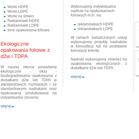
foliowych i nie tylko opakowań - również innych wyrobów z polimerów, które mogą
Wykonujemy indywidualne
Worki HDPE
Nasza oferta opakowań foliowych obejmuje:
nadruki na opakowaniach
Worki LDPE
foliowych m.in. na:
Worki na śmieci
Reklamówki HDPE
Worki HDPE
reklamówkach HDPE
Reklamówki LDPE
Worki LDPE
reklamówkach LDPE
Inne opakowania foliowe
Worki na śmieci
Reklamówki HDPE
W ramach świadczonych usług
Reklamówki LDPE
wykonujemy projekty nadruków
Ekologiczne
Inne opakowania foliowe
w konsultacji lub na podstawie
opakowania foliowe z
koncepcji klienta.
Ekologiczne opakowania foliowe - opakowania oksy-bio-deg
d2w i TDPA
Nadruki wykonujemy również na
Od kilka lat dostępna jest technologia umożliwiająca produkcję polimerów, które 
opakowania ekologicznych z
ciągu od kilkunastu do kilkudziesięciu miesięcy - w zależności od potrzeby.
W naszej ofercie posiadamy
dodatkami d2w lub TDPA.
ekologiczne - oksy -
Główną zaletą tych opakowań jest zachowanie tych samych właściwości co opako
biodegradowalne opakowania z
więcej
wyższe koszty produkcji. Niestety bardzo silne lobby producentów tradycyjnych p
dodatkami d2w lub TDPA w
wprowadzenie odpowiednich dyrektyw i ustaw zachęcających do stosowania tego
standardowych rozmiarach i ze
stosowanie na szerszą skalę, chociaż pomału zaczyna się to zmieniać i sprzeda
standardowymi nadrukami oraz
rosnąć.
opakowania produkowane na
indywidualne zlecenie.
W naszej ofercie znajdziesz opakowania
oksy-bio-degradowalne
z dodatkami
d2
reklamówki jednorazowe i wielorazowego użytku - również z własnym nadrukiem.
więcej
Nadruki na opakowaniach foliowych - od projektu do dost
Coraz więcej klientów docenia korzyści z posiadania opakowań z własnym nadruk
indywidualnymi projektami wyróżniają dany produkt od innych i działają na klien
pakowania komunikuje jakość produktu i jego zalety, kształtuje świadomość marki
pozytywnie wpływa na lojalność klientów.