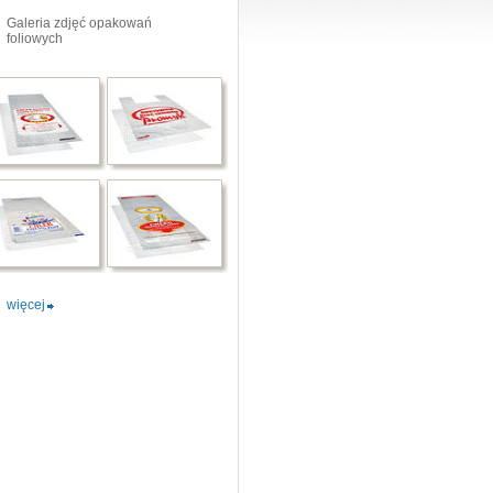
 ulegać degradacji.
Galeria zdjęć opakowań
foliowych
radowalne z d2w / tdpa
ulegają degradacji w środowisku w
wań tradycyjnych oraz niewiele
lastików wciąż uniemożliwia
 rodzaju opakowań i ich
więcej
ż tego rodzaju opakowań zaczyna
w
lub
tdpa
- przede wszystkim
awy gotowych opakowań
iem. Reklamówki i worki z
ta na wiele sposobów - sposób
 wśród klientów i tym samym